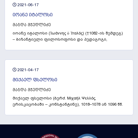
2021-06-17
იოანე იტალოსი
მაგდა მჭედლიძე
იოანე იტალოსი (Ἰωάννης ὁ Ἰταλός) (†1082-ის შემდეგ)
– ბიზანტიელი ფილოსოფოსი და პედაგოგი,
წარმოშობით იტალიიდან (Ἰταλός „იტალიელს“
ნიშნავს), მიქაელ ფსელოსის მოწაფე,
კონსტანტინოპოლის ფილოსოფიური სკოლის
ხელმძღვანელი (1082 წლამდე).
2021-04-17
მიქაელ ფსელოსი
მაგდა მჭედლიძე
მიქაელ ფსელოსი
(ბერძ. Μιχαήλ Ψελλός,
ერისკაცობაში – კონსტანტინე), 1018–1078 ან 1096 წწ.
– ბიზანტიელი სწავლული, მწერალი და პედაგოგი,
ფილოსოფოსი და რიტორი, ისტორიოგრაფოსი,
სახელმწიფო მოხელე.