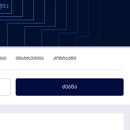
ᲔᲑᲘ
ᲘᲜᲡᲢᲠᲣᲥᲪᲘᲐ
ᲙᲝᲜᲢᲐᲥᲢᲘ
Ძებნა