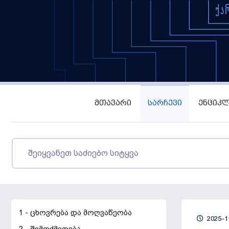
ᲛᲗᲐᲕᲐᲠᲘ
ᲡᲐᲠᲩᲔᲕᲘ
ᲔᲜᲪᲘᲙᲚ
1 - ცხოვრება და მოღვაწეობა
2025-1