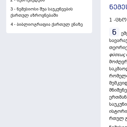
2 - შემოქმედება
ნემე
3 - ნემესიოსი შუა საუკუნეების
ქართულ აზროვნებაში
1 -ცხ
4 - ბიბლიოგრაფია ქართულ ენაზე
ნ
ემ
სავარა
თეორიე
φύσεως
მოძღვრ
საკმაო
რომელი
მემკვი
მნიშვნ
ერთმან
საუკუნი
ისტორი
რთულ გ