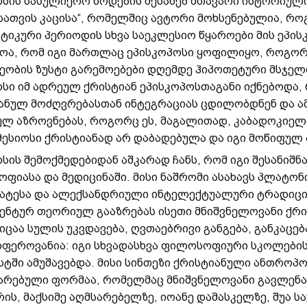
ოსის სასულიერო წოდების შესახებ მთავარი ისტორიული
სათვის კაცისა“, რომელშიც ავტორი მოხსენებულია, როგ
ნტიკური პერიოდის სხვა საეკლესიო წყაროები მის ეპი
ოა, რომ იგი მართლაც ეპისკოპოსი ყოფილიყო, როგორც 
ეობის ზუსტი გარემოებები დღემდე ჰიპოთეტური მსჯელობ
ოსი იმ ადრეულ ქრისტიან ეპისკოპოსთაგანი იქნებოდ
ანულ მოძღვრებასთან ინტეგრაციას ცდილობდნენ და ა
ლ აზროვნებას, როგორც ეს, მაგალითად, კაბადოკიელი 
მესიოსი ქრისტიანად არ დაბადებულა და იგი მოწიფულ 
ოსის შემოქმედებიდან აშკარად ჩანს, რომ იგი შესანი
ფიასა და მედიცინაში. მისი ნაშრომი ასახავს პლატონ
ატესა და ალექსანდრიული ინტელექტუალური ტრადიციის
ენტურ თეორიულ გააზრებას ისეთი მნიშვნელოვანი ქრ
აა სულის უკვდავება, ღვთაებრივი განგება, განკაცება
ფეროვანია: იგი სხვადასხვა ფილოსოფიური სკოლები
სტში ამუშავებდა. მისი სინთეზი ქრისტიანული ანთრო
არებული ფორმაა, რომელმაც მნიშვნელოვანი გავლენა 
ის, მაქსიმე აღმსარებელზე, იოანე დამასკელზე, შუა სა