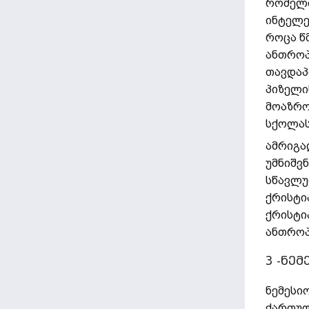
რომელი
ინტელე
როცა წ
ანთროპ
თავდაპ
პიზელი
მოაზრო
სქოლას
ამრიგა
უმნიშვ
სწავლუ
ქრისტი
ქრისტი
ანთროპ
3 -ნე
ნემესიო
ქართულ