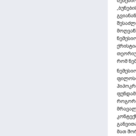
ნემესი
„ბუნები
გვიანა
შესაძლ
მოღვაწ
ნემესი
ქრისტი
თეორიუ
რომ ნე
ნემესი
ფილოსო
ჰიპოკრ
ფუნდამ
როგორიც
მრავალ
კონტექ
განვით
მათ შორ