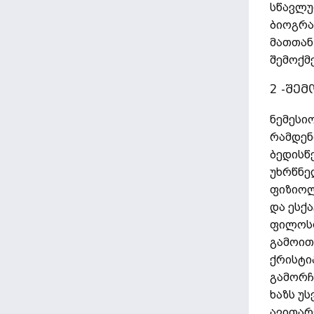
სწავლუ
ბიოგრა
მათთან
შემოქმ
2 -შე
ნემესი
რამდენ
ბედისწ
უხრწნე
ფიზიოლ
და ესქ
ფილოსო
გამოით
ქრისტი
გამორჩ
ხაზს უს
ავითარ