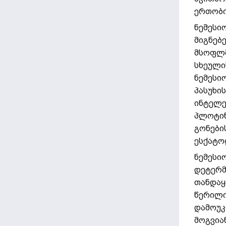
ერთობი
ნემესი
მიგნებ
მსოფლმ
სხეული
ნემესი
პასუხი
ინტელე
პლოტინ
გონები
ესქატო
ნემესი
დეტერმ
თანდაყ
წერილი
დამოუკ
მოგვია