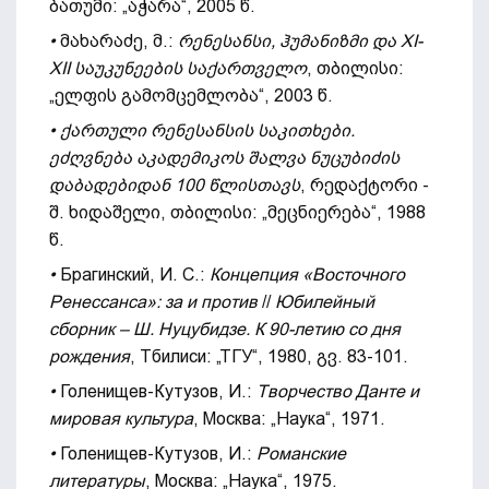
ბათუმი: „აჭარა“, 2005 წ.
•
მახარაძე, მ.:
რენესანსი, ჰუმანიზმი და XI-
XII საუკუნეების საქართველო
, თბილისი:
„ელფის გამომცემლობა“, 2003 წ.
• ქართული რენესანსის საკითხები.
ეძღვნება აკადემიკოს შალვა ნუცუბიძის
დაბადებიდან 100 წლისთავს
, რედაქტორი -
შ. ხიდაშელი, თბილისი: „მეცნიერება“, 1988
წ.
•
Брагинский, И. С.:
Концепция «Восточного
Ренессанса»: за и против
//
Юбилейный
сборник – Ш. Нуцубидзе. К 90-летию со дня
рождения
, Тбилиси: „ТГУ“, 1980, გვ. 83-101.
•
Голенищев-Кутузов, И.:
Творчество Данте и
мировая культура
, Москва: „Наука“, 1971.
•
Голенищев-Кутузов, И.:
Романские
литерат
у
ры
, Москва: „Наука“, 1975.