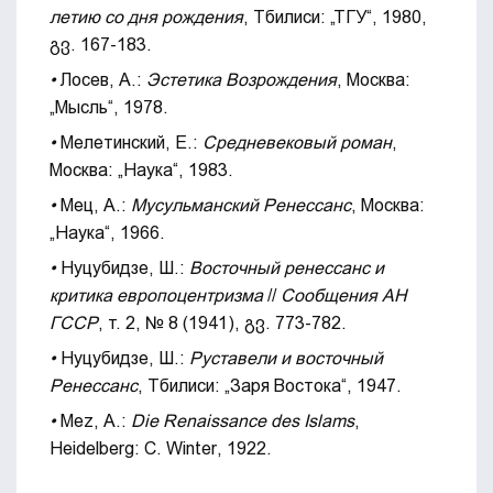
летию со дня рождения
, Тбилиси: „ТГУ“, 1980,
გვ. 167-183.
•
Лосев, А.:
Эстетика Возрождения
, Москва:
„Мысль“, 1978.
•
Мелетинский, Е.:
Средневековый роман
,
Москва: „Наука“, 1983.
•
Мец, А.:
Мусульманский Ренессанс
, Москва:
„Наука“, 1966.
•
Нуцубидзе, Ш.:
Восточный ренессанс и
критика европоцентризма
//
Сообщ
е
н
ия АН
ГССР
, т. 2, № 8 (1941), გვ. 773-782.
•
Нуцубидзе,
Ш.:
Руставели и восточный
Ренессанс
, Тбилиси: „Заря Востока“, 1947.
•
Mez, A.:
Die Renaissance des Islams
,
Heidelberg: C. Winter, 1922.