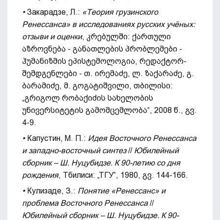
•
Закарадзе, Л.:
«Теория грузинского
Ренессанса» в исследованиях русских учёных:
отзыви и оценки
, კრებულში: ქართული
აზროვნება - განათლების პრობლემები -
ჰუმანიზმის ეპისტემოლოგია, რედაქტორ-
შემდგენლები - თ. ირემაძე, ლ. ზაქარაძე, გ.
ბარამიძე, მ. გოგატიშვილი, თბილისი:
„გრიგოლ რობაქიძის სახელობის
უნივერსიტეტის გამომცემლობა“, 2008 წ., გვ.
4-9.
•
Капустин, М. П.:
Идея Восточного Ренессанса
и западно-восточный синтез
//
Юбилейный
сборник – Ш. Нуцубидзе. К 90-летию со дня
рождения
, Тбилиси: „ТГУ“, 1980, გვ. 144-166.
•
Кулизаде, З.:
Понятие
«
Ренессанс
»
и
проблема Восточного Ренессанса
//
Юбилейный сборник – Ш. Нуцубидзе. К 90-